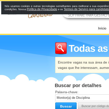
Nós usamos cookies e outras tecnologias semelhantes para melhorar a sua experiênci
Política de Privacidade
Termos de Serviço para candidat
condições. Nossa
e os
Início
Todas as
Encontre vagas na sua área de i
vagas que lhe interessam, aume
Buscar por detalhes
Palavra-chave:
Buscar
Buscar por código d