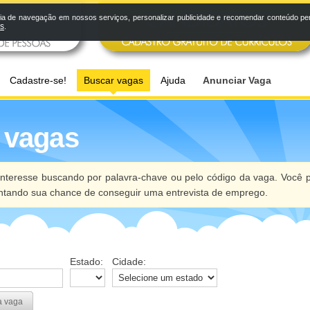
a de navegação em nossos serviços, personalizar publicidade e recomendar conteúdo pers
os
.
Cadastre-se!
Buscar vagas
Ajuda
Anunciar Vaga
 vagas
nteresse buscando por palavra-chave ou pelo código da vaga. Você p
ntando sua chance de conseguir uma entrevista de emprego.
Estado:
Cidade:
a vaga