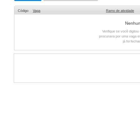
Código
Vaga
Ramo de atividade
Nenhum 
Verifique se você digito
procurava por uma vaga e
já foi fech