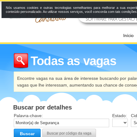
Nós usamos cookies e outras tecnologias semelhantes para melhorar a sua experi
conteúdo personalizado. Ao utilizar nossos serviços, você concorda com tais condiçõe
Início
Todas as vagas
Encontre vagas na sua área de interesse buscando por palav
vagas que lhe interessam, aumentando sua chance de conseg
Buscar por detalhes
Palavra-chave:
Estado:
Ci
Buscar
Buscar por código da vaga