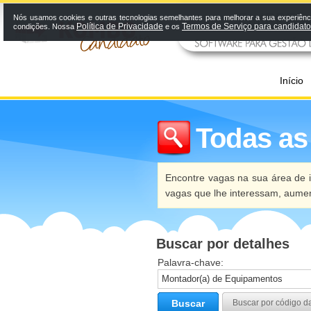
Nós usamos cookies e outras tecnologias semelhantes para melhorar a sua experiênci
Política de Privacidade
Termos de Serviço para candidat
condições. Nossa
e os
Início
Todas as
Encontre vagas na sua área de i
vagas que lhe interessam, aume
Buscar por detalhes
Palavra-chave:
Buscar
Buscar por código d