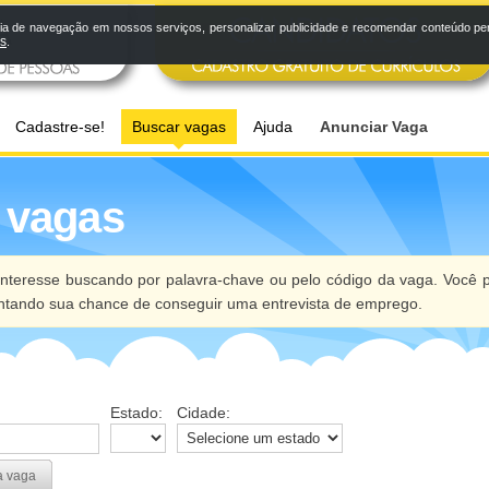
a de navegação em nossos serviços, personalizar publicidade e recomendar conteúdo pers
os
.
Cadastre-se!
Buscar vagas
Ajuda
Anunciar Vaga
 vagas
nteresse buscando por palavra-chave ou pelo código da vaga. Você p
ntando sua chance de conseguir uma entrevista de emprego.
Estado:
Cidade:
a vaga