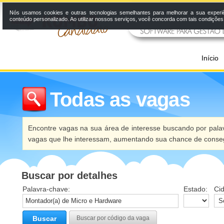
Nós usamos cookies e outras tecnologias semelhantes para melhorar a sua experi
conteúdo personalizado. Ao utilizar nossos serviços, você concorda com tais condiçõe
Início
Todas as vagas
Encontre vagas na sua área de interesse buscando por palav
vagas que lhe interessam, aumentando sua chance de conseg
Buscar por detalhes
Palavra-chave:
Estado:
Ci
Buscar
Buscar por código da vaga