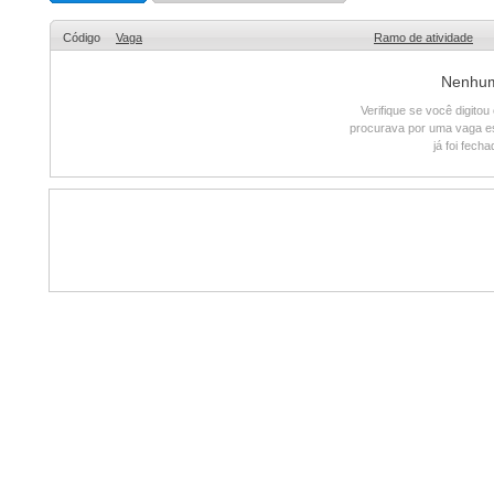
Código
Vaga
Ramo de atividade
Nenhum 
Verifique se você digito
procurava por uma vaga e
já foi fech