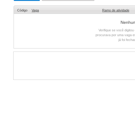
Código
Vaga
Ramo de atividade
Nenhum 
Verifique se você digito
procurava por uma vaga e
já foi fech