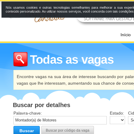
Nós usamos cookies e outras tecnologias semelhantes para melhorar a sua experi
conteúdo personalizado. Ao utilizar nossos serviços, você concorda com tais condiçõe
Início
Todas as vagas
Encontre vagas na sua área de interesse buscando por palav
vagas que lhe interessam, aumentando sua chance de conseg
Buscar por detalhes
Palavra-chave:
Estado:
Ci
Buscar
Buscar por código da vaga