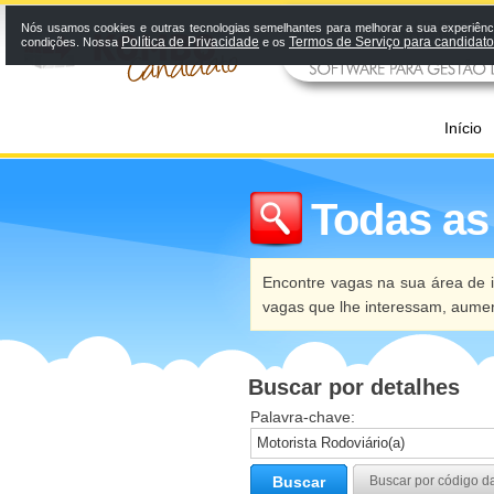
Nós usamos cookies e outras tecnologias semelhantes para melhorar a sua experiênci
Política de Privacidade
Termos de Serviço para candidat
condições. Nossa
e os
Início
Todas as
Encontre vagas na sua área de i
vagas que lhe interessam, aume
Buscar por detalhes
Palavra-chave:
Buscar
Buscar por código d