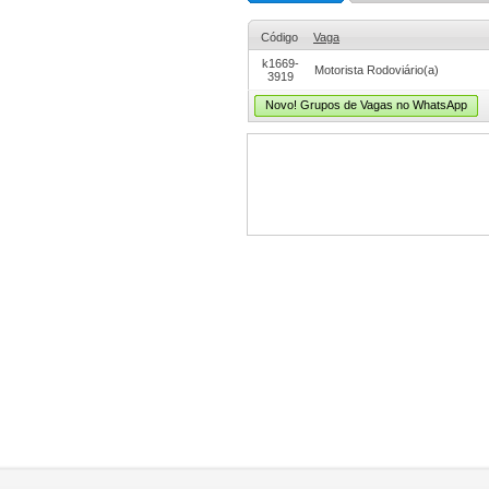
Código
Vaga
k1669-
Motorista Rodoviário(a)
3919
Novo! Grupos de Vagas no WhatsApp