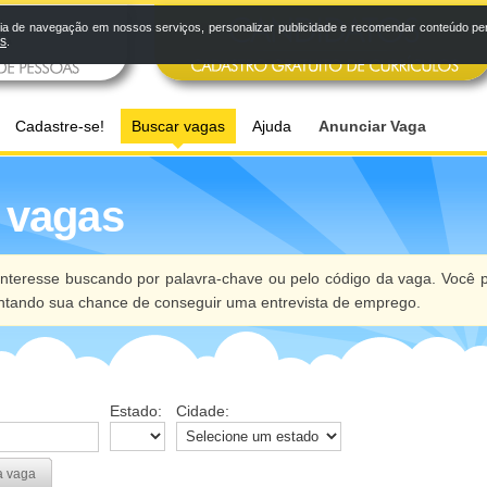
a de navegação em nossos serviços, personalizar publicidade e recomendar conteúdo pers
os
.
Cadastre-se!
Buscar vagas
Ajuda
Anunciar Vaga
 vagas
nteresse buscando por palavra-chave ou pelo código da vaga. Você p
ntando sua chance de conseguir uma entrevista de emprego.
Estado:
Cidade:
a vaga