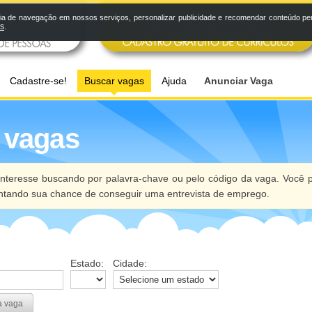
a de navegação em nossos serviços, personalizar publicidade e recomendar conteúdo pers
os
.
Cadastre-se!
Buscar vagas
Ajuda
Anunciar Vaga
 vagas
nteresse buscando por palavra-chave ou pelo código da vaga. Você p
ntando sua chance de conseguir uma entrevista de emprego.
Estado:
Cidade:
a vaga