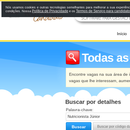
Nós usamos cookies e outras tecnologias semelhantes para melhorar a sua experiênci
Política de Privacidade
Termos de Serviço para candidat
condições. Nossa
e os
Início
Todas as
Encontre vagas na sua área de i
vagas que lhe interessam, aume
Buscar por detalhes
Palavra-chave:
Buscar
Buscar por código d