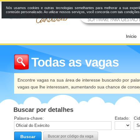
Nós usamos cookies e outras tecnologias semelhantes para melhorar a sua experi
conteúdo personalizado. Ao utilizar nossos serviços, você concorda com tais condiçõe
Início
Todas as vagas
Encontre vagas na sua área de interesse buscando por palav
vagas que lhe interessam, aumentando sua chance de conseg
Buscar por detalhes
Palavra-chave:
Estado:
Ci
Buscar
Buscar por código da vaga