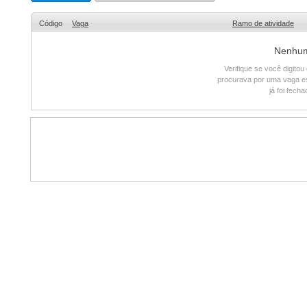
Código
Vaga
Ramo de atividade
Nenhum 
Verifique se você digito
procurava por uma vaga e
já foi fech