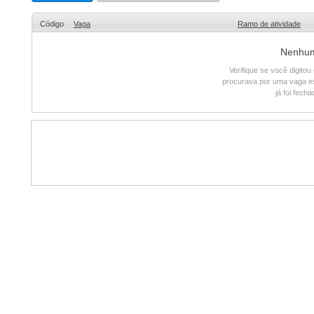
Código
Vaga
Ramo de atividade
Nenhum 
Verifique se você digito
procurava por uma vaga e
já foi fech