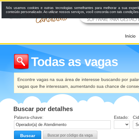
Nós usamos cookies e outras tecnologias semelhantes para melhorar a sua experi
conteúdo personalizado. Ao utilizar nossos serviços, você concorda com tais condiçõe
Início
Todas as vagas
Encontre vagas na sua área de interesse buscando por palav
vagas que lhe interessam, aumentando sua chance de conseg
Buscar por detalhes
Palavra-chave:
Estado:
Ci
Buscar
Buscar por código da vaga