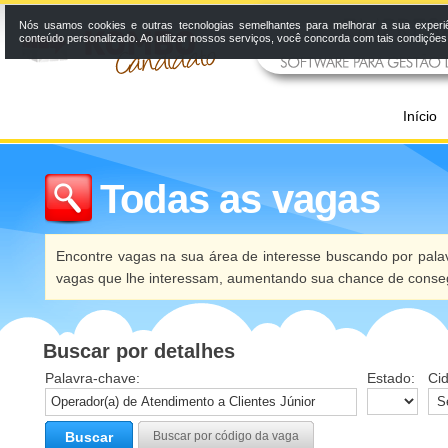
Nós usamos cookies e outras tecnologias semelhantes para melhorar a sua experi
conteúdo personalizado. Ao utilizar nossos serviços, você concorda com tais condiçõe
Início
Todas as vagas
Encontre vagas na sua área de interesse buscando por palav
vagas que lhe interessam, aumentando sua chance de conseg
Buscar por detalhes
Palavra-chave:
Estado:
Ci
Buscar
Buscar por código da vaga