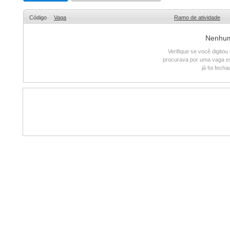
Código
Vaga
Ramo de atividade
Nenhum 
Verifique se você digito
procurava por uma vaga e
já foi fech