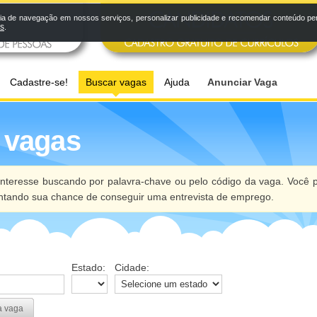
a de navegação em nossos serviços, personalizar publicidade e recomendar conteúdo pers
os
.
Cadastre-se!
Buscar vagas
Ajuda
Anunciar Vaga
 vagas
nteresse buscando por palavra-chave ou pelo código da vaga. Você p
ntando sua chance de conseguir uma entrevista de emprego.
Estado:
Cidade:
a vaga