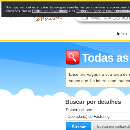
Nós usamos cookies e outras tecnologias semelhantes para melhorar a sua experiênci
Política de Privacidade
Termos de Serviço para candidat
condições. Nossa
e os
Início
Todas as
Encontre vagas na sua área de i
vagas que lhe interessam, aume
Buscar por detalhes
Palavra-chave:
Buscar
Buscar por código d