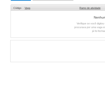
Código
Vaga
Ramo de atividade
Nenhum 
Verifique se você digito
procurava por uma vaga e
já foi fech