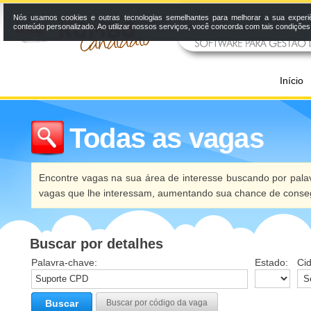
Nós usamos cookies e outras tecnologias semelhantes para melhorar a sua experi
conteúdo personalizado. Ao utilizar nossos serviços, você concorda com tais condiçõe
Início
Todas as vagas
Encontre vagas na sua área de interesse buscando por palav
vagas que lhe interessam, aumentando sua chance de conseg
Buscar por detalhes
Palavra-chave:
Estado:
Ci
Buscar
Buscar por código da vaga