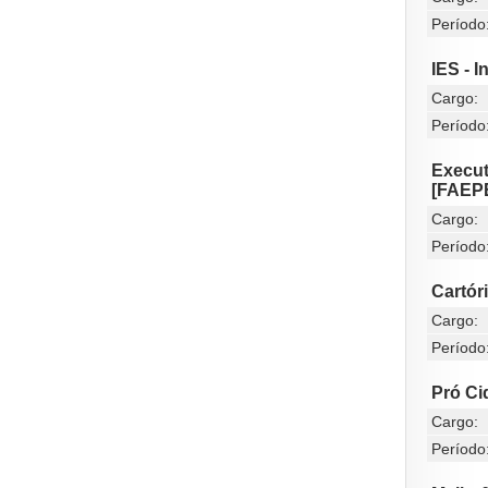
Período
IES - 
Cargo:
Período
Execut
[FAEP
Cargo:
Período
Cartór
Cargo:
Período
Pró C
Cargo:
Período