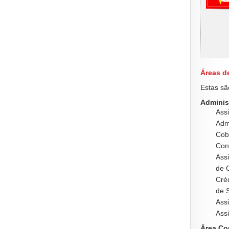
Áreas d
Estas sã
Adminis
Assi
Admi
Cob
Cons
Ass
de C
Créd
de S
Assi
Ass
Área Co