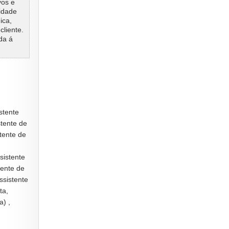
vos e
nidade
ica,
cliente.
da á
istente
stente de
tente de
sistente
tente de
ssistente
ta,
a) ,