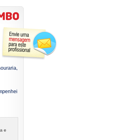
ouraria,
empenhei
ra e