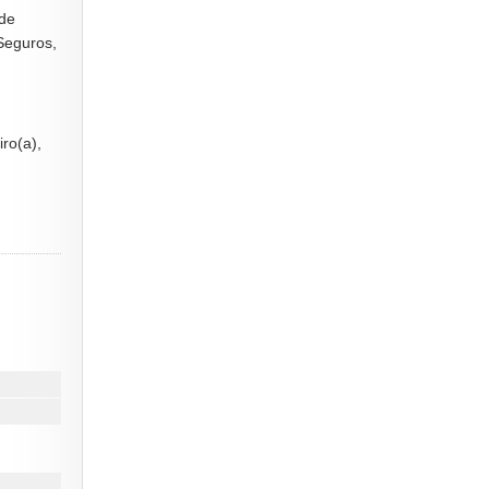
 de
Seguros,
iro(a),