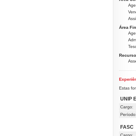
Age
Ven
Ass
Área Fin
Agen
Admi
Tes
Recurso
Ass
Experiên
Estas fo
UNIP 
Cargo:
Período
FASC
Cargo: