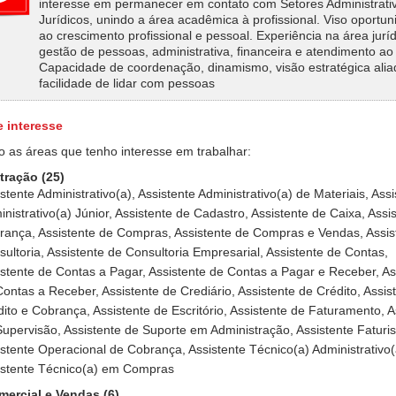
interesse em permanecer em contato com Setores Administrati
Jurídicos, unindo a área acadêmica à profissional. Viso oportu
ao crescimento profissional e pessoal. Experiência na área juríd
gestão de pessoas, administrativa, financeira e atendimento ao 
Capacidade de coordenação, dinamismo, visão estratégica alia
facilidade de lidar com pessoas
e interesse
o as áreas que tenho interesse em trabalhar:
tração (25)
stente Administrativo(a), Assistente Administrativo(a) de Materiais, Ass
nistrativo(a) Júnior, Assistente de Cadastro, Assistente de Caixa, Assi
rança, Assistente de Compras, Assistente de Compras e Vendas, Assis
ultoria, Assistente de Consultoria Empresarial, Assistente de Contas,
istente de Contas a Pagar, Assistente de Contas a Pagar e Receber, As
ontas a Receber, Assistente de Crediário, Assistente de Crédito, Assis
ito e Cobrança, Assistente de Escritório, Assistente de Faturamento, A
upervisão, Assistente de Suporte em Administração, Assistente Faturis
stente Operacional de Cobrança, Assistente Técnico(a) Administrativo(
istente Técnico(a) em Compras
mercial e Vendas (6)