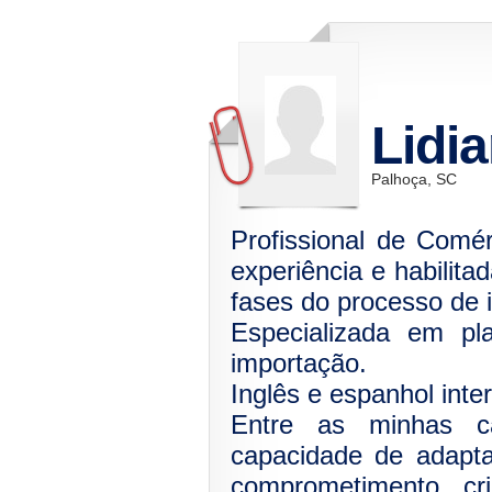
Lidi
Palhoça, SC
Profissional de Comé
experiência e habilit
fases do processo de 
Especializada em pl
importação.
Inglês e espanhol inte
Entre as minhas car
capacidade de adapt
comprometimento, cri