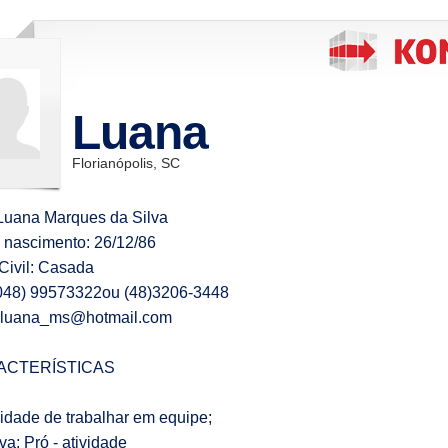
Luana
Florianópolis, SC
uana Marques da Silva
 nascimento: 26/12/86
Civil: Casada
048) 99573322ou (48)3206-3448
lluana_ms@hotmail.com
RACTERÍSTICAS
idade de trabalhar em equipe;
tiva; Pró - atividade