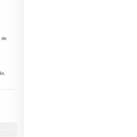
) de
ão,