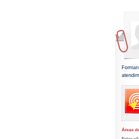
Formand
atendime
Áreas d
Estas sã