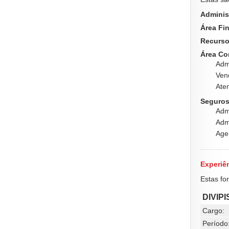
Adminis
Área Fin
Recurs
Área Co
Admi
Ven
Ate
Seguros
Adm
Adm
Age
Experiên
Estas fo
DIVIP
Cargo:
Período