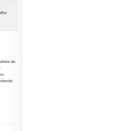
alho
alista de
e
or,
istente