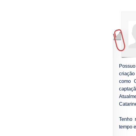
Possuo
criação
como G
captaçã
Atualm
Catarin
Tenho r
tempo e