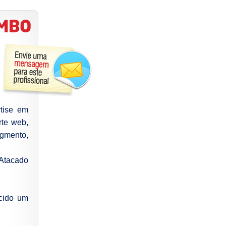
tise em
rte web,
gmento,
Atacado
cido um