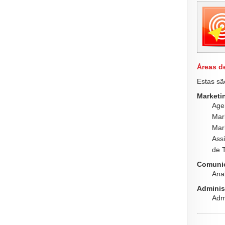
Áreas d
Estas sã
Marketin
Age
Mar
Mark
Ass
de 
Comunic
Ana
Adminis
Adm