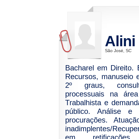
Alini
São José, SC
Bacharel em Direito.
Recursos, manuseio e
2º graus, consu
processuais na área
Trabalhista e demand
público. Análise e
procurações. Atuaç
inadimplentes/Recuper
em retificaçõe