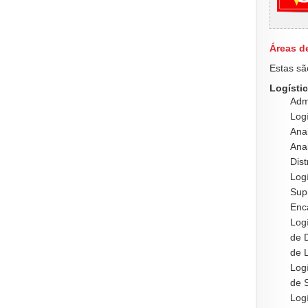
Áreas d
Estas sã
Logístic
Admi
Logí
Ana
Ana
Dis
Log
Sup
Enc
Logí
de 
de 
Log
de 
Logí