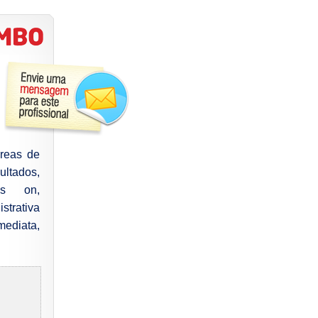
reas de
ltados,
nds on,
strativa
mediata,