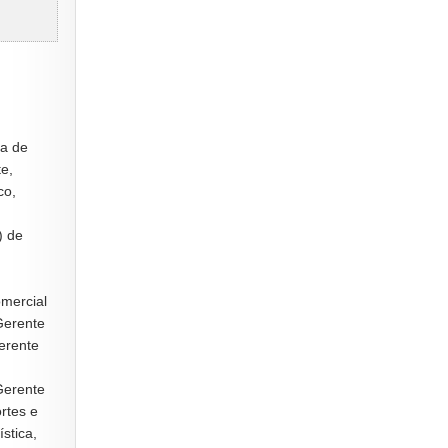
ta de
te,
co,
) de
mercial
 Gerente
erente
Gerente
rtes e
stica,