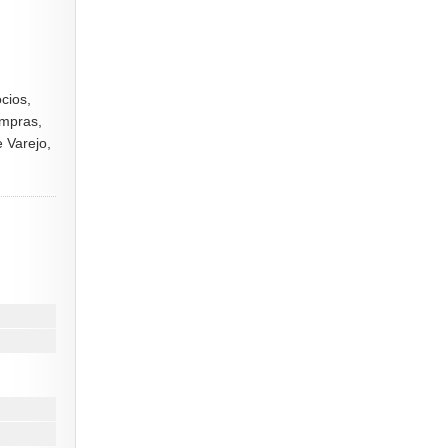
cios,
ompras,
 Varejo,