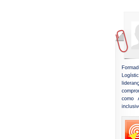
Formado
Logíst
lidera
comprom
como An
inclusiv