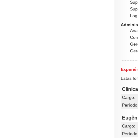
Supe
Supe
Logí
Adminis
Anal
Com
Ger
Ger
Experiên
Estas fo
Clínic
Cargo:
Período
Eugên
Cargo:
Período