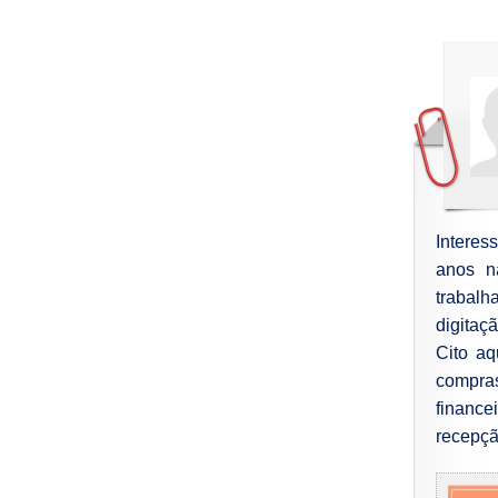
Interes
anos n
trabalh
digitaç
Cito aq
compras
finance
recepçã