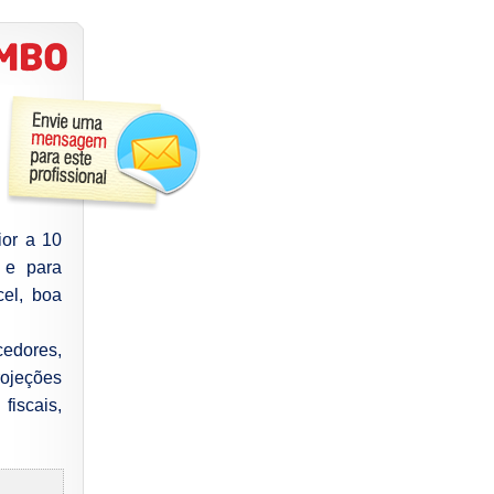
ior a 10
 e para
cel, boa
cedores,
rojeções
iscais,