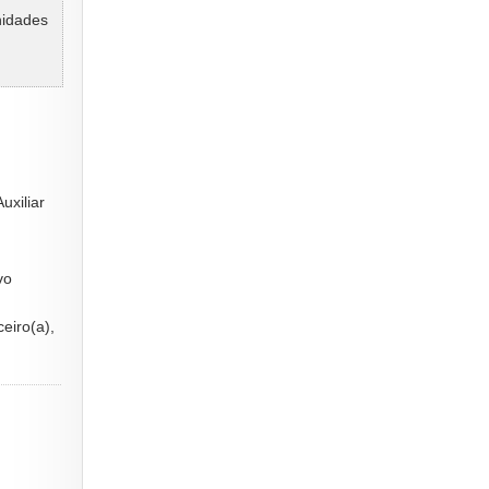
nidades
uxiliar
vo
ceiro(a),