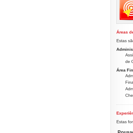
Áreas d
Estas sã
Adminis
Assi
de C
Área Fin
Admi
Fina
Admi
Chef
Experiên
Estas fo
Pousad