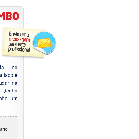
ncia no
ifado,e
udar na
l,tenho
enho um
ario