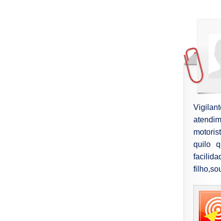
Vigila
atendi
motoris
quilo 
facili
filho,s