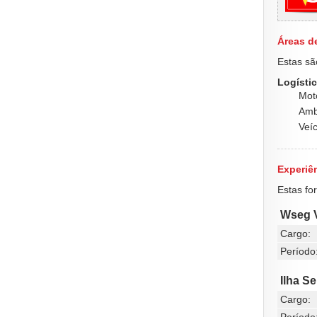
Áreas d
Estas sã
Logístic
Moto
Amb
Veíc
Experiên
Estas fo
Wseg V
Cargo:
Período
Ilha S
Cargo: