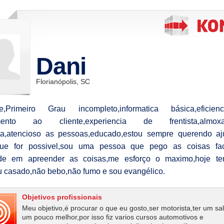
Dani
Florianópolis, SC
nte,Primeiro Grau incompleto,informatica básica,eficie
mento ao cliente,experiencia de frentista,almoxar
ta,atencioso as pessoas,educado,estou sempre querendo aj
que for possivel,sou uma pessoa que pego as coisas faci
dade em apreender as coisas,me esforço o maximo,hoje t
ou casado,não bebo,não fumo e sou evangélico.
Objetivos profissionais
Meu objetivo,é procurar o que eu gosto,ser motorista,ter um sal
um pouco melhor,por isso fiz varios cursos automotivos e