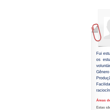
Fui est
os est
voluntá
Gênero
Produçã
Facili
raciocín
Áreas d
Estas sã