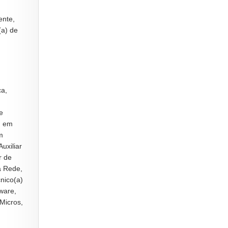
ente,
(a) de
ca,
e
) em
m
Auxiliar
r de
a Rede,
cnico(a)
ware,
Micros,