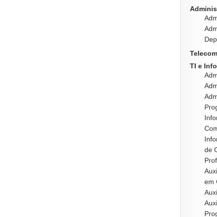
Adminis
Admi
Admi
Dep
Telecom
TI e Inf
Adm
Admi
Admi
Prog
Info
Com
Info
de 
Prof
Auxi
em 
Auxi
Aux
Pro