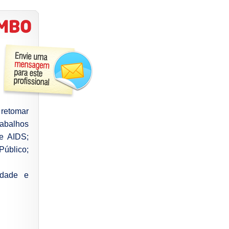
 retomar
abalhos
e AIDS;
úblico;
idade e