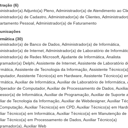
tração (6)
nistrador(a) Adjunto(a) Pleno, Administrador(a) de Atendimento ao Cli
nistrador(a) de Cadastro, Administrador(a) de Clientes, Administrador
artamento Pessoal, Administrador(a) de Faturamento
unicações
ormática (30)
inistrador(a) de Banco de Dados, Administrador(a) de Informática,
nistrador(a) de Internet, Administrador(a) de Laboratório de Informáti
nistrador(a) de Redes Microsoft, Ajudante de Informática, Analista
ramador(a) Delphi, Assistente de Internet, Assistente de Laboratório d
rmática, Assistente de Tecnologia da Informação, Assistente Técnico(a
putador, Assistente Técnico(a) em Hardware, Assistente Técnico(a) e
rmática, Auxiliar de Informática, Auxiliar de Laboratório de Informática, 
Operador de Computador, Auxiliar de Processamento de Dados, Auxilia
essor(a) de Informática, Auxiliar de Programação, Auxiliar de Suporte 
liar de Tecnologia da Informação, Auxiliar de Webdesigner, Auxiliar Té
Computação, Auxiliar Técnico(a) em CPD, Auxiliar Técnico(a) em Hard
liar Técnico(a) em Informática, Auxiliar Técnico(a) em Manutenção de 
iliar Técnico(a) em Processamento de Dados, Auxiliar Técnico(a)
gramador(a), Auxiliar Web