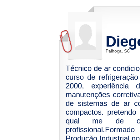
Dieg
Palhoça, SC
Técnico de ar condic
curso de refrigeraçã
2000, experiência
manutenções corretiva
de sistemas de ar con
compactos. pretendo
qual me de opo
profissional.Form
Produção Industrial n