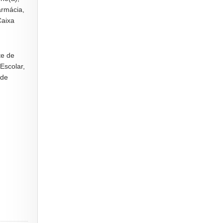
armácia,
Caixa
te de
Escolar,
 de