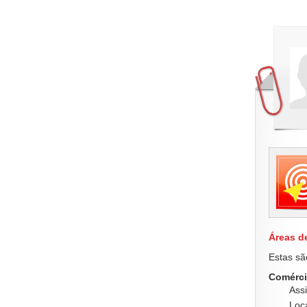
Áreas d
Estas sã
Comérci
Assi
Loc