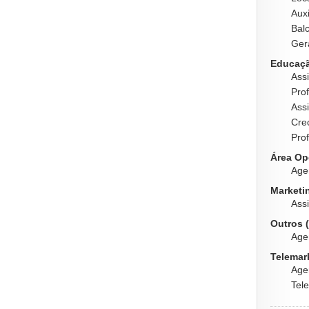
Auxi
Balc
Ger
Educaçã
Ass
Prof
Assi
Crec
Prof
Área Ope
Agen
Marketin
Assi
Outros (
Age
Telemar
Age
Tel