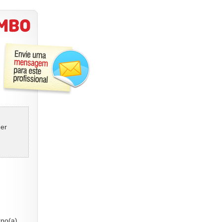
uer
no(a),