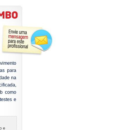
lvimento
ias para
idade na
ificada,
eb como
testes e
o e