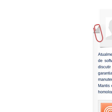
Atualme
de soft
discuti
garanti
manute
Mantis 
homolog