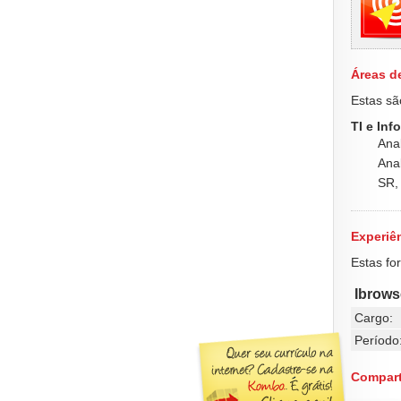
Áreas d
Estas sã
TI e Inf
Anal
Ana
SR,
Experiên
Estas fo
Ibrows
Cargo:
Período
Compart