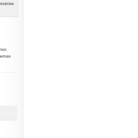
ssárias
ior,
stemas