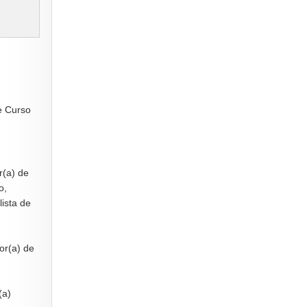
e Curso
,
r(a) de
o,
ista de
or(a) de
(a)