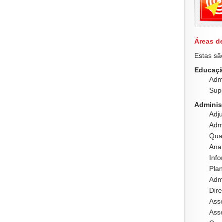
Áreas d
Estas sã
Educaçã
Adm
Supe
Adminis
Adju
Adm
Qual
Anal
Inf
Plan
Admi
Dire
Ass
Ass