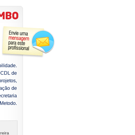
ilidade.
a CDL de
rojetos,
tação de
retaria
 Metodo.
reira