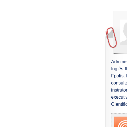
Adminis
Inglês 
Fpolis.
consult
instru
executi
Científ