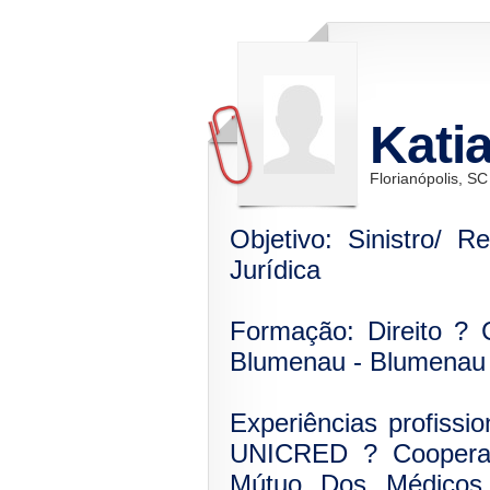
Kati
Florianópolis, SC
Objetivo: Sinistro/ 
Jurídica
Formação: Direito ? 
Blumenau - Blumenau
Experiências profissi
UNICRED ? Cooperat
Mútuo Dos Médicos 