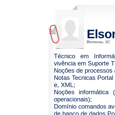
Elso
Blumenau, SC
Técnico em Informá
vivência em Suporte Té
Noções de processos 
Notas Tecnicas Porta
e, XML;
Noções informática 
operacionais);
Domínio comandos av
de banco de dados Po