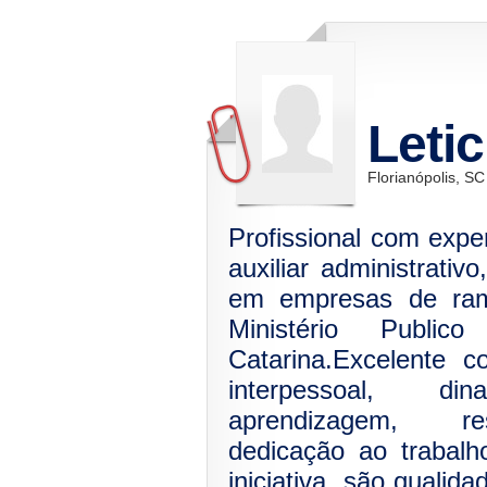
Letic
Florianópolis, SC
Profissional com expe
auxiliar administrativ
em empresas de ramo
Ministério Publ
Catarina.Excelente 
interpessoal, di
aprendizagem, res
dedicação ao trabalh
iniciativa, são qual