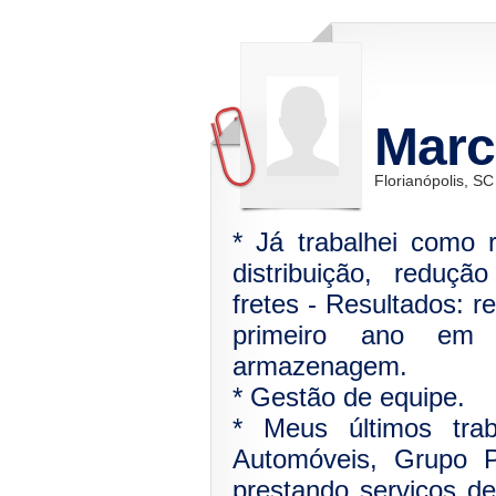
Marc
Florianópolis, SC
* Já trabalhei como 
distribuição, reduç
fretes - Resultados: r
primeiro ano em
armazenagem.
* Gestão de equipe.
* Meus últimos tra
Automóveis, Grupo 
prestando serviços d