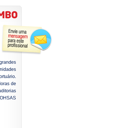
grandes
unidades
rtuário.
oras de
ditorias
 e OHSAS