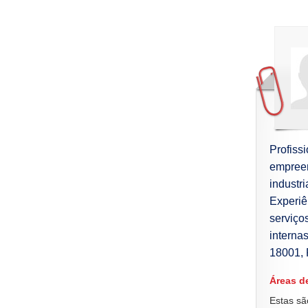
Profis
empreen
industr
Experiê
serviço
interna
18001, 
Áreas d
Estas sã