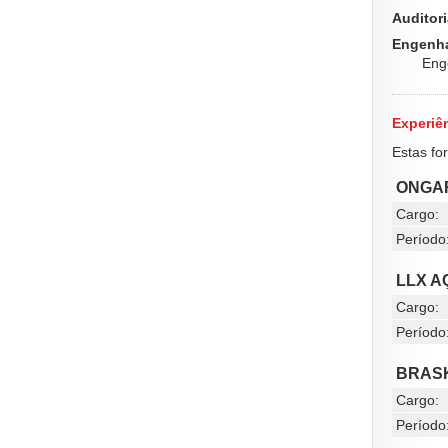
Auditor
Engenha
Eng
Experiên
Estas fo
ONGAR
Cargo:
Período
LLX A
Cargo:
Período
BRASK
Cargo:
Período