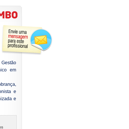
 Gestão
ico em
brança,
onista e
nizada e
os