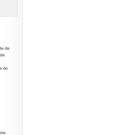
te de
 de
a do
ente