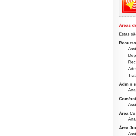
Áreas d
Estas sã
Recurso
Assi
Dep
Rec
Adm
Tra
Adminis
Anal
Comérci
Ass
Área Co
Anal
Área Jur
Assi