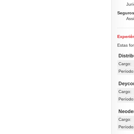
Jurí
Seguros
Ass
Experiên
Estas fo
Distri
Cargo:
Período
Deyco
Cargo:
Período
Neode
Cargo:
Período