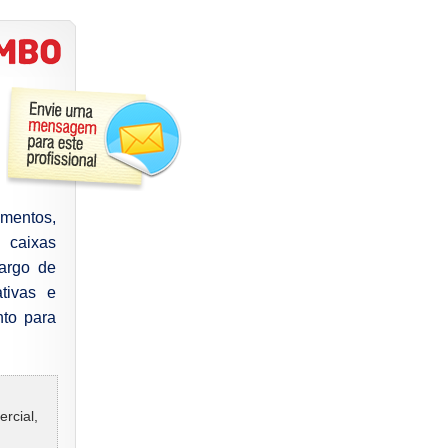
mentos,
m caixas
cargo de
ativas e
nto para
ercial,