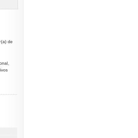
r(a) de
onal,
ivos