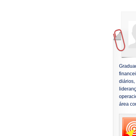
Gradua
finance
diários
lideran
operaci
área co