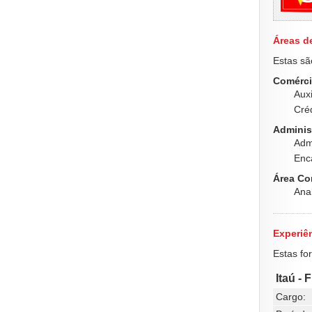
Áreas d
Estas sã
Comérci
Auxi
Cré
Adminis
Adm
Enca
Área Co
Anal
Experiên
Estas fo
Itaú -
Cargo: