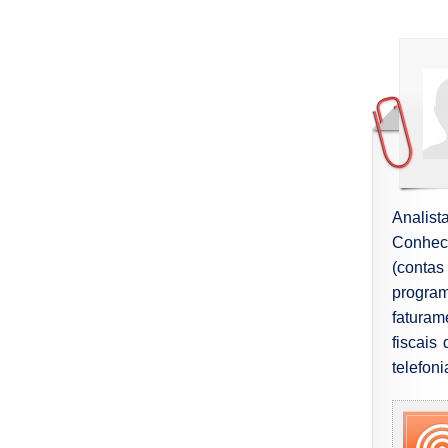
Analist
Conheci
(conta
program
faturam
fiscais
telefon