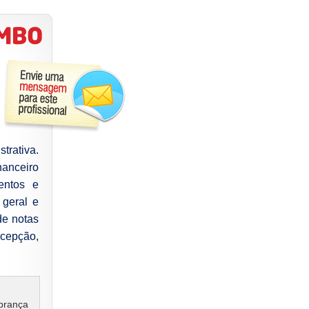
trativa.
anceiro
entos e
geral e
de notas
ecepção,
obrança