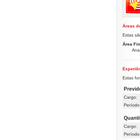
Áreas d
Estas sã
Área Fin
Anal
Experiên
Estas fo
Previd
Cargo:
Período
Quanti
Cargo:
Período