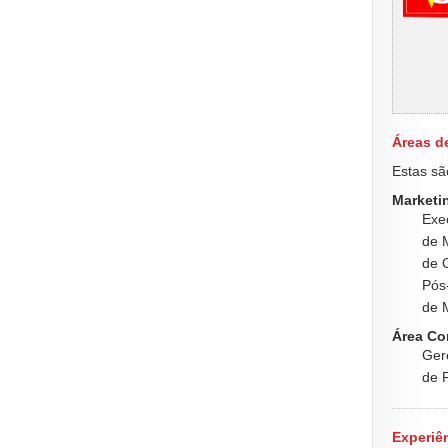
Áreas d
Estas sã
Marketin
Exe
de 
de 
Pós
de 
Área Co
Ger
de 
Experiên