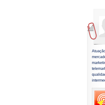
Atuação
mercad
market
telema
qualida
interme