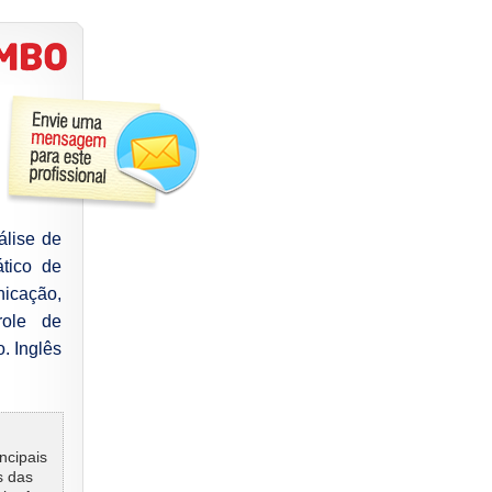
álise de
tico de
icação,
role de
. Inglês
ncipais
s das