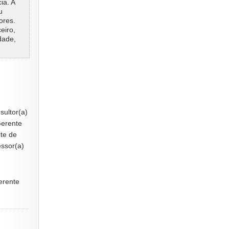
ia. A
u
ores.
eiro,
dade,
sultor(a)
Gerente
te de
essor(a)
erente