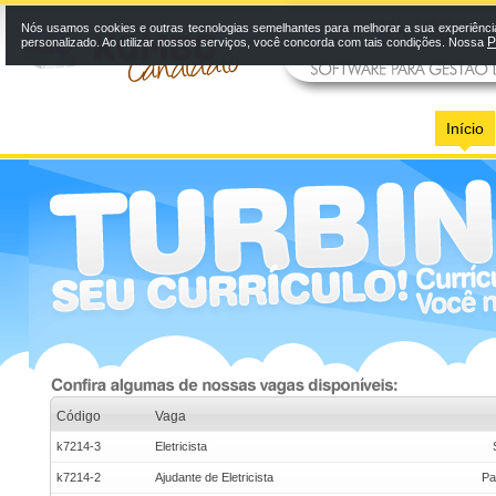
Nós usamos cookies e outras tecnologias semelhantes para melhorar a sua experiênci
P
personalizado. Ao utilizar nossos serviços, você concorda com tais condições. Nossa
Início
Código
Vaga
k7214-3
Eletricista
k7214-2
Ajudante de Eletricista
Pa