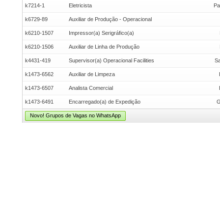
k7214-1
Eletricista
Pa
k6729-89
Auxiliar de Produção - Operacional
k6210-1507
Impressor(a) Serigráfico(a)
k6210-1506
Auxiliar de Linha de Produção
k4431-419
Supervisor(a) Operacional Facilities
Sa
k1473-6562
Auxiliar de Limpeza
k1473-6507
Analista Comercial
k1473-6491
Encarregado(a) de Expedição
G
Novo! Grupos de Vagas no WhatsApp