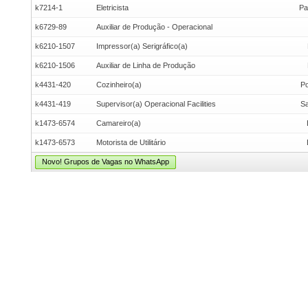
k7214-1
Eletricista
Pa
k6729-89
Auxiliar de Produção - Operacional
k6210-1507
Impressor(a) Serigráfico(a)
k6210-1506
Auxiliar de Linha de Produção
k4431-420
Cozinheiro(a)
Po
k4431-419
Supervisor(a) Operacional Facilities
Sa
k1473-6574
Camareiro(a)
k1473-6573
Motorista de Utilitário
Novo! Grupos de Vagas no WhatsApp