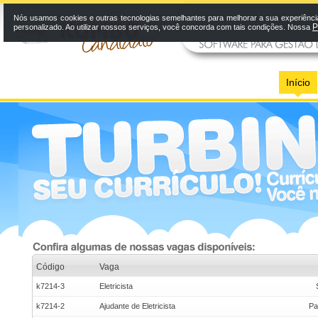
Nós usamos cookies e outras tecnologias semelhantes para melhorar a sua experiênci
P
personalizado. Ao utilizar nossos serviços, você concorda com tais condições. Nossa
Início
Código
Vaga
k7214-3
Eletricista
k7214-2
Ajudante de Eletricista
Pa