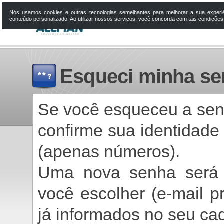
Nós usamos cookies e outras tecnologias semelhantes para melhorar a sua experi
conteúdo personalizado. Ao utilizar nossos serviços, você concorda com tais condiçõe
Esqueci minha s
Se você esqueceu a senh
confirme sua identidad
(apenas números).
Uma nova senha será 
você escolher (e-mail pr
já informados no seu cad