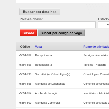
Buscar por detalhes
Palavra-chave:
Estado
Buscar
Buscar por código da vaga
Código
Vaga
Ramo de atividad
k5894-857
Recepcionista
Serviços Veterinários
k5894-856
Recepcionista
Turismo - Hotelaria
k5894-790
Secretário(a) Odontológico(a)
Odontologia - Consult
k5894-855
Atendente de Lanchonete
Comércio de Alimentos
k5894-854
Auxiliar de Locação
Imobiliárias - Admin
k5894-800
Atendente Comercial
Comércio de Metais e