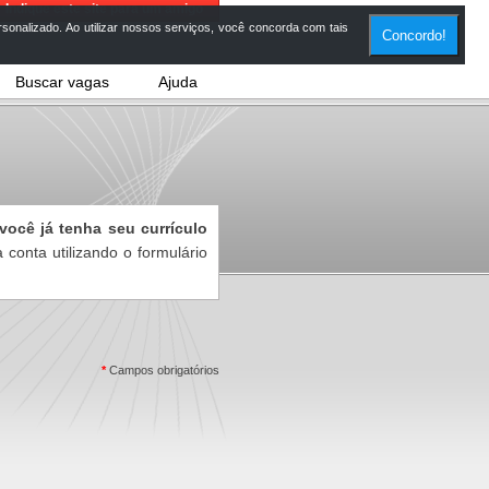
Indique este site para um amigo
onalizado. Ao utilizar nossos serviços, você concorda com tais
Concordo!
Buscar vagas
Ajuda
você já tenha seu currículo
 conta utilizando o formulário
*
Campos obrigatórios