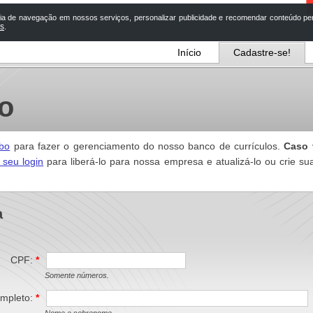
a de navegação em nossos serviços, personalizar publicidade e recomendar conteúdo pers
os
.
Início
Cadastre-se!
o
bo
para fazer o gerenciamento do nosso banco de currículos.
Caso 
 seu login
para liberá-lo para nossa empresa e atualizá-lo ou crie sua
a
CPF:
*
Somente números.
mpleto:
*