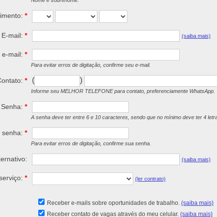
Nome e sobrenome.
cimento:
*
E-mail:
*
(saiba mais)
 e-mail:
*
Para evitar erros de digitação, confirme seu e-mail.
(
)
Contato:
*
Informe seu MELHOR TELEFONE para contato, preferenciamente WhatsApp.
Senha:
*
A senha deve ter entre 6 e 10 caracteres, sendo que no mínimo deve ter 4 let
r senha:
*
Para evitar erros de digitação, confirme sua senha.
ternativo:
(saiba mais)
serviço:
*
(ler contrato)
Receber e-mails sobre oportunidades de trabalho.
(saiba mais)
Receber contato de vagas através do meu celular.
(saiba mais)