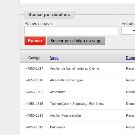
Buscar por detalhes
Palavra-chave:
Estado
Buscar
Buscar por código da vaga
Código
Vaga
Ramo
k4653-1817
Auxiliar de Atendimento ao Cliente
Recur
k4653-1816
Atendente de Locação
Recur
k4653-1802
Almoxarife
Recur
k4653-1815
Técnico(a) em Segurança Eletrônica
Recur
k4653-1814
Auxiliar Financeiro(a)
Recur
k4653-1813
Balconista
Recur